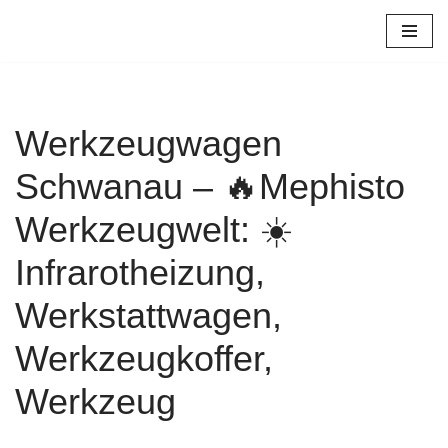
Zum
Inhalt
springen
Werkzeugwagen
Schwanau – 🔥Mephisto
Werkzeugwelt: ☀️
Infrarotheizung,
Werkstattwagen,
Werkzeugkoffer,
Werkzeug