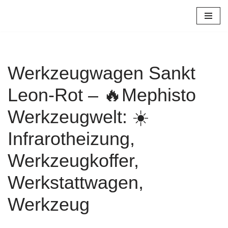
Zum
Inhalt
springen
Werkzeugwagen Sankt
Leon-Rot – 🔥Mephisto
Werkzeugwelt: ☀️
Infrarotheizung,
Werkzeugkoffer,
Werkstattwagen,
Werkzeug