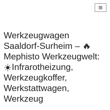
Zum
Inhalt
springen
Werkzeugwagen
Saaldorf-Surheim – 🔥
Mephisto Werkzeugwelt:
☀️Infrarotheizung,
Werkzeugkoffer,
Werkstattwagen,
Werkzeug