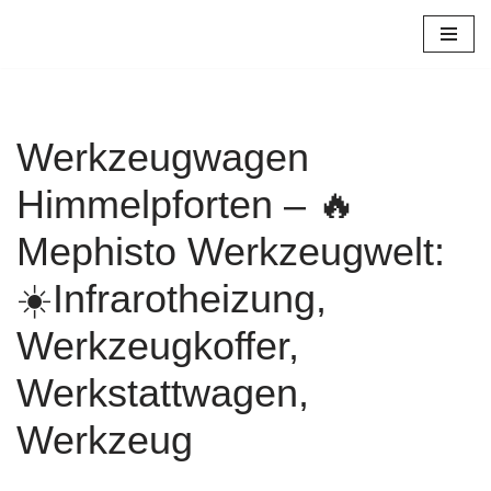
Zum
Inhalt
springen
Werkzeugwagen
Himmelpforten – 🔥
Mephisto Werkzeugwelt:
☀️Infrarotheizung,
Werkzeugkoffer,
Werkstattwagen,
Werkzeug