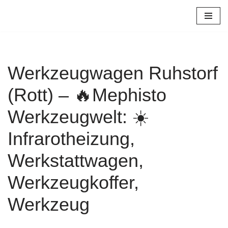
Zum
Inhalt
springen
Werkzeugwagen Ruhstorf
(Rott) – 🔥Mephisto
Werkzeugwelt: ☀️
Infrarotheizung,
Werkstattwagen,
Werkzeugkoffer,
Werkzeug