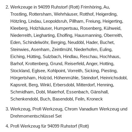
Werkzeuge in 94099 Ruhstorf (Rott) Frimhöring, Au,
Trostling, Rottersham, Wehrhäuser, Rotthof, Heigerding,
Hötzling, Lindau, Leopoldsruh, Pillham, Freiung, Heigerting,
Kleeberg, Holzhäuser, Humpertsau, Rosenberg, Kühweid,
Niederreith, Liegharting, Eholfing, Hausmanning, Oberreith,
Eden, Schindelwöhr, Berging, Neudöbl, Hader, Buchet,
Steinwies, Asenham, Zeintlmühl, Niederhofen, Euling,
Eiching, Hütting, Sulzbach, Hindlau, Reschau, Hochhaus,
Barhof, Krottenberg, Grund, Reiserfeld, Anger, Hotting,
Stockland, Eglsee, Kohlpoint, Vorreith, Sicking, Piesting,
Hörgertsham, Holzöd, Höhenmühle, Steindorf, Heinrichsdobl,
Kapsreit, Berg, Winkl, Erbersdobl, Mitterdorf, Henning,
Schmidham, Dobl, Maierhof, Essenbach, Gänshall,
Schenkendobl, Buch, Basendobl, Feiln, Kroneck
Werkzeug, Profi Werkzeug, Chrom Vanadium Werkzeug und
Drehmomentschlüssel Set
Profi Werkzeug für 94099 Ruhstorf (Rott)