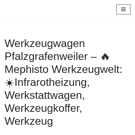
Zum
Inhalt
springen
Werkzeugwagen
Pfalzgrafenweiler – 🔥
Mephisto Werkzeugwelt:
☀️Infrarotheizung,
Werkstattwagen,
Werkzeugkoffer,
Werkzeug