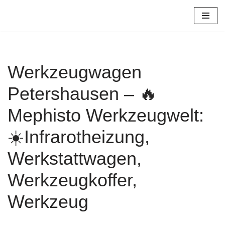
Zum
Inhalt
springen
Werkzeugwagen
Petershausen – 🔥
Mephisto Werkzeugwelt:
☀️Infrarotheizung,
Werkstattwagen,
Werkzeugkoffer,
Werkzeug