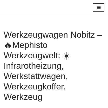
Zum
Inhalt
springen
Werkzeugwagen Nobitz –
🔥Mephisto
Werkzeugwelt: ☀️
Infrarotheizung,
Werkstattwagen,
Werkzeugkoffer,
Werkzeug