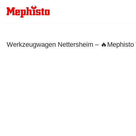
Zum
Inhalt
springen
Werkzeugwagen Nettersheim – 🔥Mephisto W