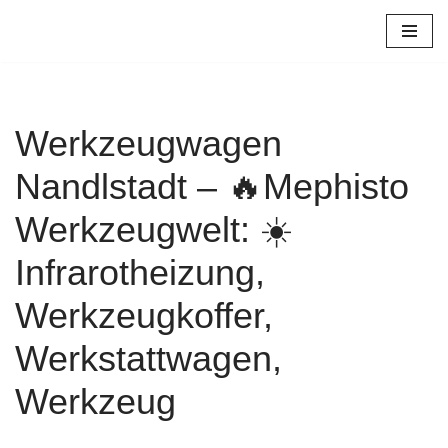
Zum
Inhalt
springen
Werkzeugwagen
Nandlstadt – 🔥Mephisto
Werkzeugwelt: ☀️
Infrarotheizung,
Werkzeugkoffer,
Werkstattwagen,
Werkzeug