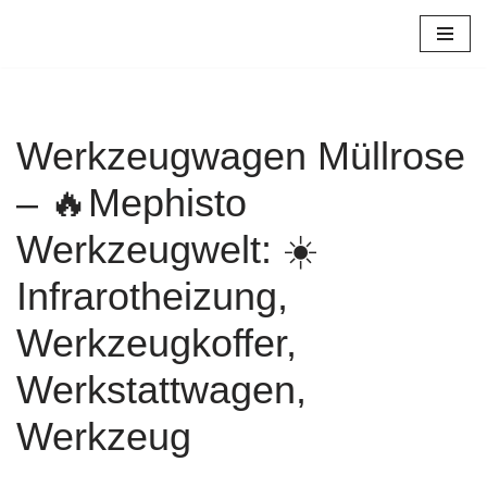
Zum
Inhalt
springen
Werkzeugwagen Müllrose
– 🔥Mephisto
Werkzeugwelt: ☀️
Infrarotheizung,
Werkzeugkoffer,
Werkstattwagen,
Werkzeug