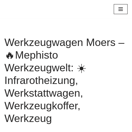
Zum
Inhalt
springen
Werkzeugwagen Moers –
🔥Mephisto
Werkzeugwelt: ☀️
Infrarotheizung,
Werkstattwagen,
Werkzeugkoffer,
Werkzeug