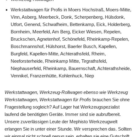
Werkstattwagen für Profis in Moers Hochstraß, Moers-Mitte,
Vinn, Asberg, Meerbeck, Donk, Scherpenberg, Hülsdonk,
Utfort, Genend, Schwafheim, Bettenkamp, Eick, Holderberg,
Bornheim, Meerfeld, Am Berg, Eicker Wiesen, Repelen,
Bruckschen, Agnetenhof, Schönefeld, Rheinkamp-Repelen,
Boschmannshof, Hülshorst, Baerler Busch, Kapellen,
Burgfeld, Kapellen-Mitte, Achterathsfeld, Rheim,
Neeforsterheide, Rheinkamp Mitte, Tirgrathsfeld,
Niephauserfeld, Rheinkamp, Bauernschaft, Achterathsheide,
Vennikel, Franzenhütte, Kohlenhuck, Niep
Werkstattwagen, Werkzeug-Rollwagen ebenso wie Werkzeug
Werkstattwagen, Werkstattwagen für Profis
brauchen Sie ohne
Fragestellung sogleich? Auf Lager hat Werkzeugspezialist
laufend die benötigten Geräte. Immer sind sie aubrufbereit.
Unsere zuverlässigen Leute der Mephisto Werkzeugwelt
erlangen Sie in unter einer Stunde. Wir versprechen das. Sollten
wir einmal nicht schnell genug sein, erhalten sie eine Gutschrift