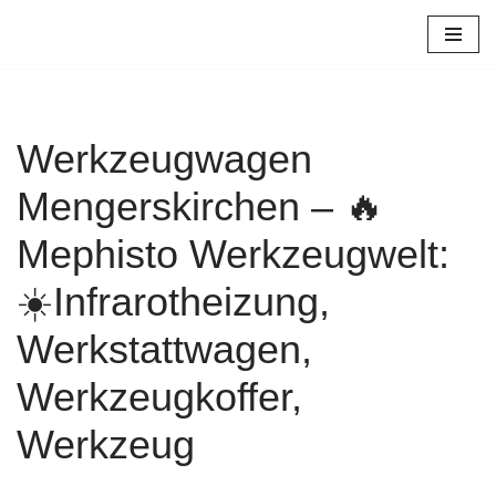
Zum
Inhalt
springen
Werkzeugwagen
Mengerskirchen – 🔥
Mephisto Werkzeugwelt:
☀️Infrarotheizung,
Werkstattwagen,
Werkzeugkoffer,
Werkzeug