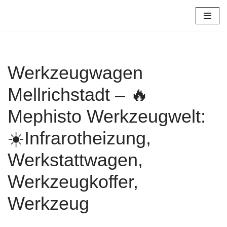
Zum
Inhalt
springen
Werkzeugwagen
Mellrichstadt – 🔥
Mephisto Werkzeugwelt:
☀️Infrarotheizung,
Werkstattwagen,
Werkzeugkoffer,
Werkzeug