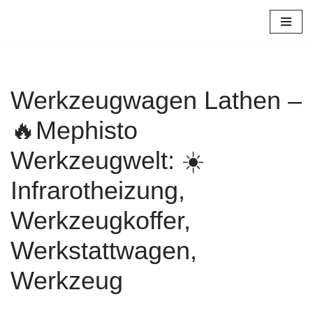
Zum
Inhalt
springen
Werkzeugwagen Lathen –
🔥Mephisto
Werkzeugwelt: ☀️
Infrarotheizung,
Werkzeugkoffer,
Werkstattwagen,
Werkzeug