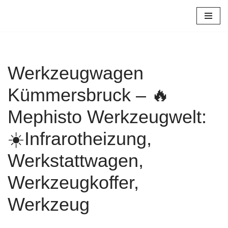
Zum
Inhalt
springen
Werkzeugwagen
Kümmersbruck – 🔥
Mephisto Werkzeugwelt:
☀️Infrarotheizung,
Werkstattwagen,
Werkzeugkoffer,
Werkzeug