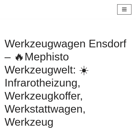
Zum
Inhalt
springen
Werkzeugwagen Ensdorf
– 🔥Mephisto
Werkzeugwelt: ☀️
Infrarotheizung,
Werkzeugkoffer,
Werkstattwagen,
Werkzeug