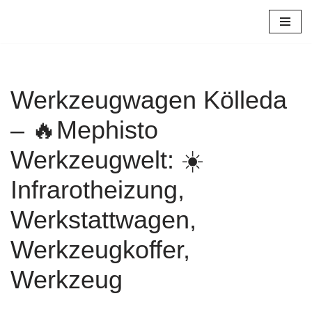
Zum
Inhalt
springen
Werkzeugwagen Kölleda
– 🔥Mephisto
Werkzeugwelt: ☀️
Infrarotheizung,
Werkstattwagen,
Werkzeugkoffer,
Werkzeug