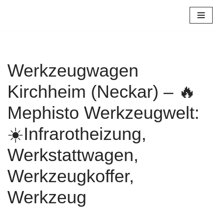
Zum
Inhalt
springen
Werkzeugwagen
Kirchheim (Neckar) – 🔥
Mephisto Werkzeugwelt:
☀️Infrarotheizung,
Werkstattwagen,
Werkzeugkoffer,
Werkzeug