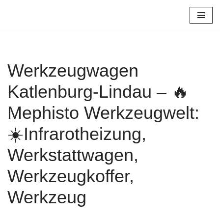
Zum
Inhalt
springen
Werkzeugwagen
Katlenburg-Lindau – 🔥
Mephisto Werkzeugwelt:
☀️Infrarotheizung,
Werkstattwagen,
Werkzeugkoffer,
Werkzeug