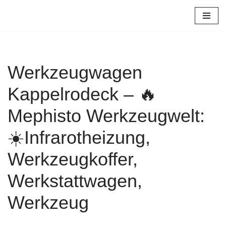
Zum
Inhalt
springen
Werkzeugwagen
Kappelrodeck – 🔥
Mephisto Werkzeugwelt:
☀️Infrarotheizung,
Werkzeugkoffer,
Werkstattwagen,
Werkzeug