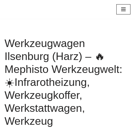
Zum
Inhalt
springen
Werkzeugwagen
Ilsenburg (Harz) – 🔥
Mephisto Werkzeugwelt:
☀️Infrarotheizung,
Werkzeugkoffer,
Werkstattwagen,
Werkzeug