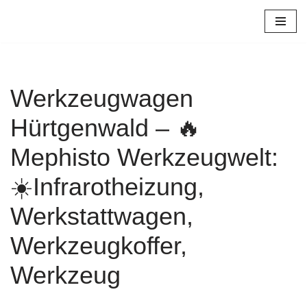
Zum
Inhalt
springen
Werkzeugwagen
Hürtgenwald – 🔥
Mephisto Werkzeugwelt:
☀️Infrarotheizung,
Werkstattwagen,
Werkzeugkoffer,
Werkzeug