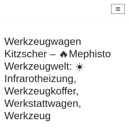
Zum
Inhalt
springen
Werkzeugwagen
Kitzscher – 🔥Mephisto
Werkzeugwelt: ☀️
Infrarotheizung,
Werkzeugkoffer,
Werkstattwagen,
Werkzeug