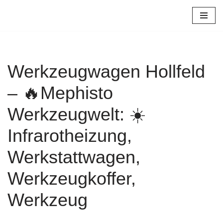
Zum
Inhalt
springen
Werkzeugwagen Hollfeld
– 🔥Mephisto
Werkzeugwelt: ☀️
Infrarotheizung,
Werkstattwagen,
Werkzeugkoffer,
Werkzeug