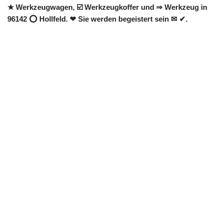
★ Werkzeugwagen, ☑️ Werkzeugkoffer und ⇒ Werkzeug in
96142 ⭕ Hollfeld. ❤ Sie werden begeistert sein ✉ ✔.