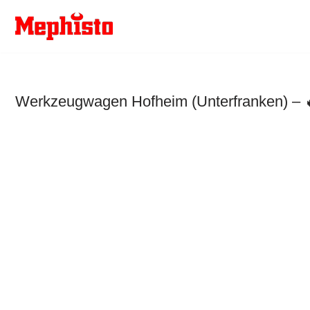
Zum
Inhalt
springen
Werkzeugwagen Hofheim (Unterfranken) – 