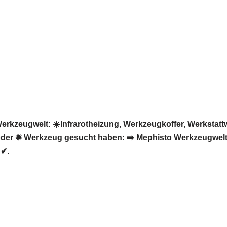
rkzeugwelt: ☀️Infrarotheizung, Werkzeugkoffer, Werkstat
der ✹ Werkzeug gesucht haben: ➡️ Mephisto Werkzeugwelt, 
 ✔.