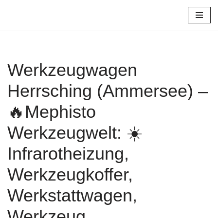
Zum
Inhalt
springen
Werkzeugwagen
Herrsching (Ammersee) –
🔥Mephisto
Werkzeugwelt: ☀️
Infrarotheizung,
Werkzeugkoffer,
Werkstattwagen,
Werkzeug