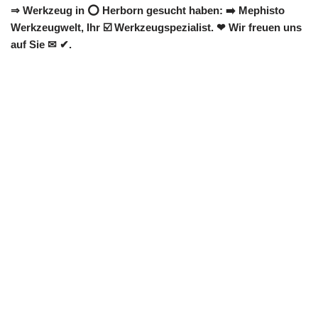
⇒ Werkzeug in ⭕ Herborn gesucht haben: ➡️ Mephisto
Werkzeugwelt, Ihr ☑️ Werkzeugspezialist. ❤ Wir freuen uns
auf Sie ✉ ✔.