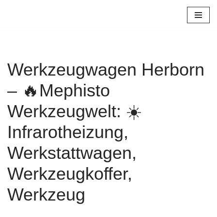
Zum
Inhalt
springen
Werkzeugwagen Herborn
– 🔥Mephisto
Werkzeugwelt: ☀️
Infrarotheizung,
Werkstattwagen,
Werkzeugkoffer,
Werkzeug