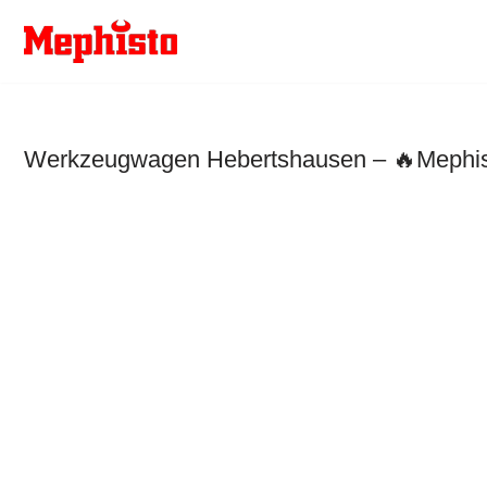
Zum
Inhalt
springen
Werkzeugwagen Hebertshausen – 🔥Mephisto