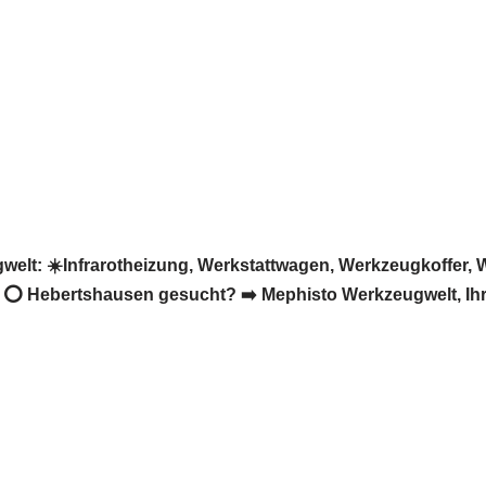
t: ☀️Infrarotheizung, Werkstattwagen, Werkzeugkoffer, W
 Hebertshausen gesucht? ➡️ Mephisto Werkzeugwelt, Ihr ☑