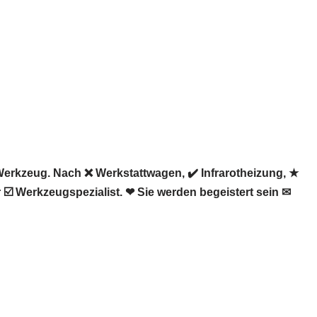
erkzeug. Nach ❌ Werkstattwagen, ✔️ Infrarotheizung, ★
️ Werkzeugspezialist. ❤ Sie werden begeistert sein ✉