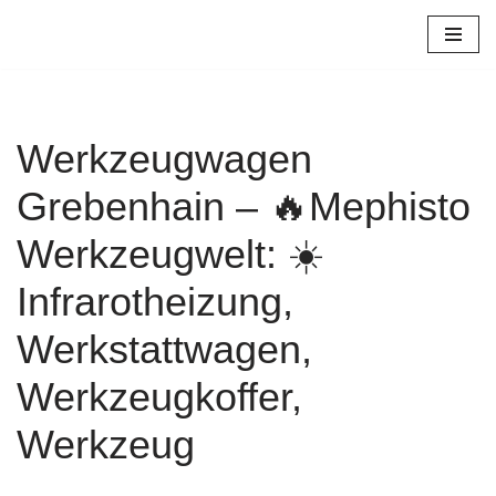
Zum
Inhalt
springen
Werkzeugwagen
Grebenhain – 🔥Mephisto
Werkzeugwelt: ☀️
Infrarotheizung,
Werkstattwagen,
Werkzeugkoffer,
Werkzeug