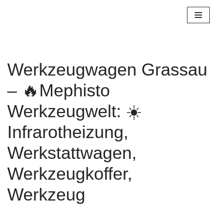
Zum
Inhalt
springen
Werkzeugwagen Grassau
– 🔥Mephisto
Werkzeugwelt: ☀️
Infrarotheizung,
Werkstattwagen,
Werkzeugkoffer,
Werkzeug