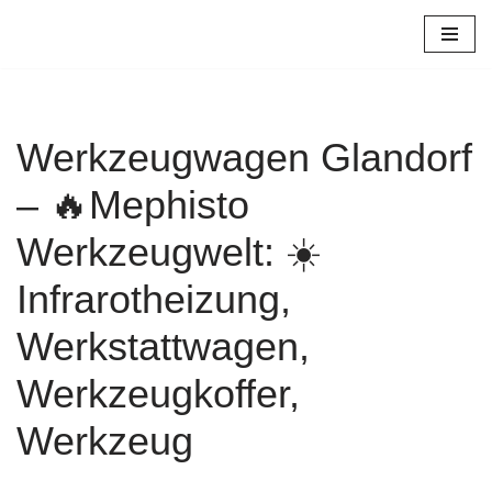
Zum
Inhalt
springen
Werkzeugwagen Glandorf
– 🔥Mephisto
Werkzeugwelt: ☀️
Infrarotheizung,
Werkstattwagen,
Werkzeugkoffer,
Werkzeug