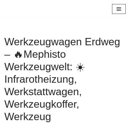
Zum
Inhalt
springen
Werkzeugwagen Erdweg
– 🔥Mephisto
Werkzeugwelt: ☀️
Infrarotheizung,
Werkstattwagen,
Werkzeugkoffer,
Werkzeug