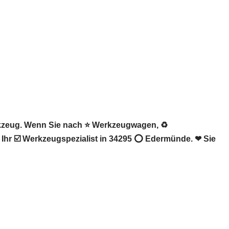
rkzeug. Wenn Sie nach ⭐ Werkzeugwagen, ♻
 Ihr ☑️ Werkzeugspezialist in 34295 ⭕ Edermünde. ❤ Sie