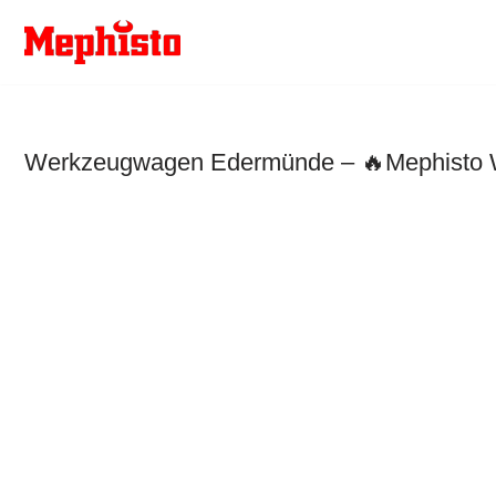
Zum
Inhalt
springen
Werkzeugwagen Edermünde – 🔥Mephisto We