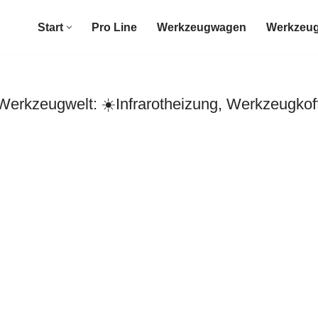
Start
Pro Line
Werkzeugwagen
Werkzeug
rkzeugwelt: ☀️Infrarotheizung, Werkzeugkof