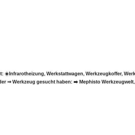
☀️Infrarotheizung, Werkstattwagen, Werkzeugkoffer, We
oder ⇒ Werkzeug gesucht haben: ➡️ Mephisto Werkzeugwelt,