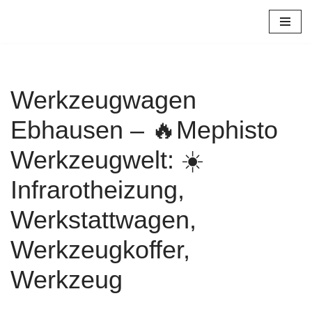
Zum
Inhalt
springen
Werkzeugwagen
Ebhausen – 🔥Mephisto
Werkzeugwelt: ☀️
Infrarotheizung,
Werkstattwagen,
Werkzeugkoffer,
Werkzeug