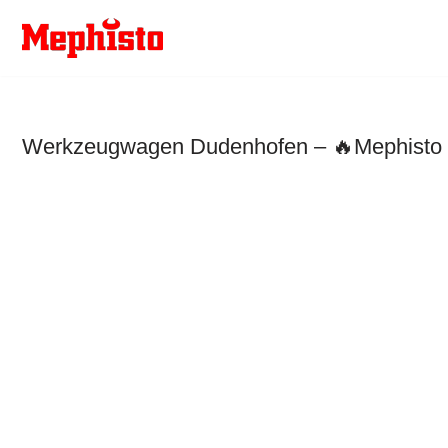
Zum
Inhalt
springen
Werkzeugwagen Dudenhofen – 🔥Mephisto We