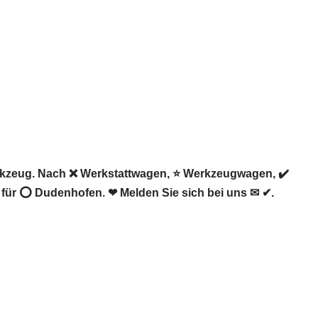
rkzeug. Nach ❌ Werkstattwagen, ⭐ Werkzeugwagen, ✔️
t für ⭕ Dudenhofen. ❤ Melden Sie sich bei uns ✉ ✔.