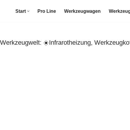
Start
Pro Line
Werkzeugwagen
Werkzeug
rkzeugwelt: ☀️Infrarotheizung, Werkzeugkof