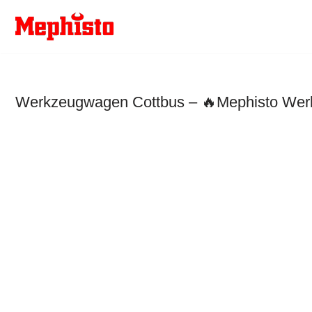
Zum
Inhalt
springen
Werkzeugwagen Cottbus – 🔥Mephisto Werkz