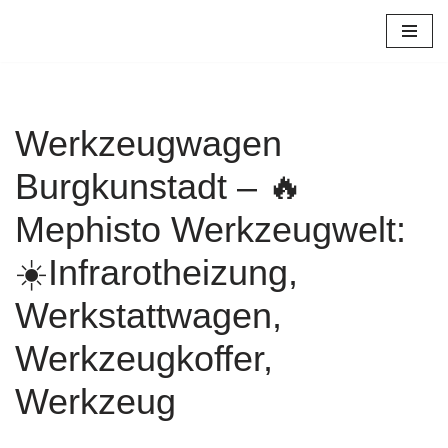
Zum
Inhalt
springen
Werkzeugwagen
Burgkunstadt – 🔥
Mephisto Werkzeugwelt:
☀️Infrarotheizung,
Werkstattwagen,
Werkzeugkoffer,
Werkzeug