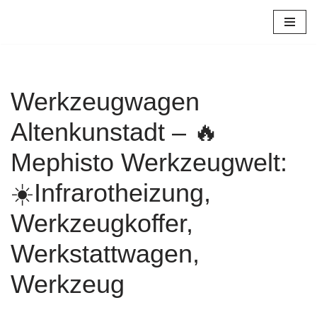
Zum
Inhalt
springen
Werkzeugwagen
Altenkunstadt – 🔥
Mephisto Werkzeugwelt:
☀️Infrarotheizung,
Werkzeugkoffer,
Werkstattwagen,
Werkzeug