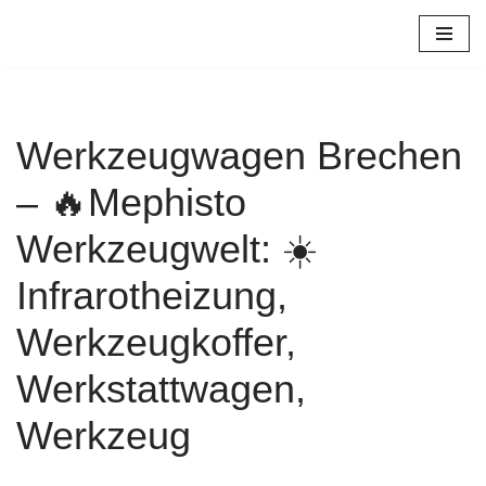
Zum
Inhalt
springen
Werkzeugwagen Brechen
– 🔥Mephisto
Werkzeugwelt: ☀️
Infrarotheizung,
Werkzeugkoffer,
Werkstattwagen,
Werkzeug