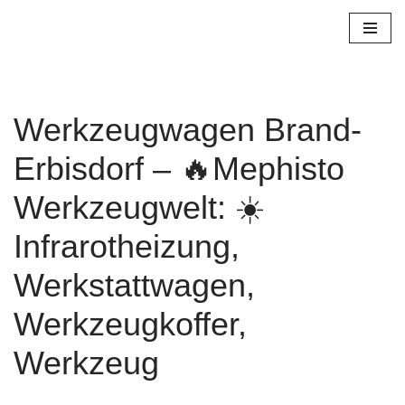
Zum
Inhalt
springen
Werkzeugwagen Brand-
Erbisdorf – 🔥Mephisto
Werkzeugwelt: ☀️
Infrarotheizung,
Werkstattwagen,
Werkzeugkoffer,
Werkzeug