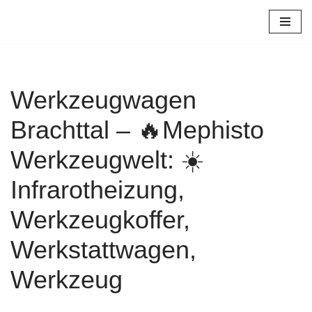
Zum
Inhalt
springen
Werkzeugwagen
Brachttal – 🔥Mephisto
Werkzeugwelt: ☀️
Infrarotheizung,
Werkzeugkoffer,
Werkstattwagen,
Werkzeug