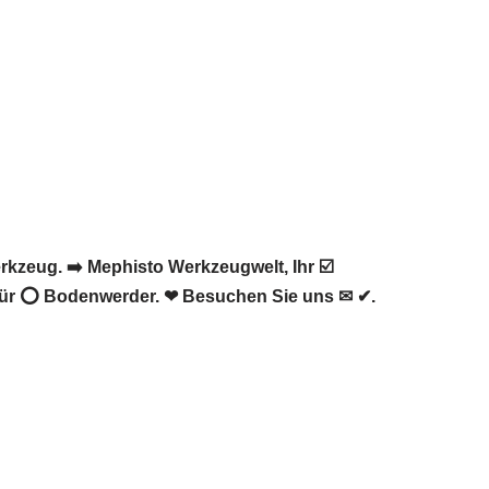
zeug. ➡️ Mephisto Werkzeugwelt, Ihr ☑️
 für ⭕ Bodenwerder. ❤ Besuchen Sie uns ✉ ✔.