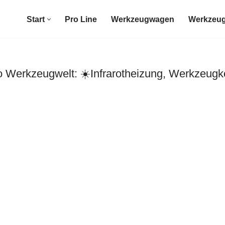
Start
Pro Line
Werkzeugwagen
Werkzeug
erkzeugwelt: ☀️Infrarotheizung, Werkzeugko