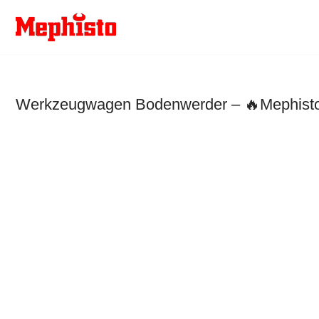
Zum
Inhalt
springen
Werkzeugwagen Bodenwerder – 🔥Mephisto W