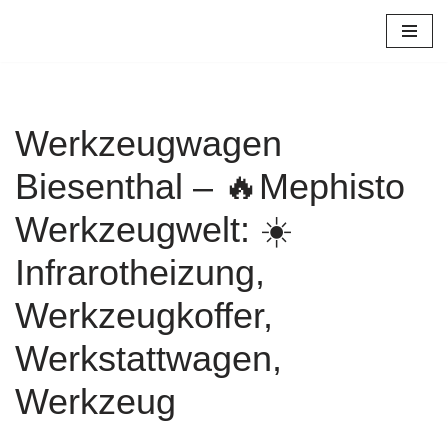
Zum
Inhalt
springen
Werkzeugwagen
Biesenthal – 🔥Mephisto
Werkzeugwelt: ☀️
Infrarotheizung,
Werkzeugkoffer,
Werkstattwagen,
Werkzeug