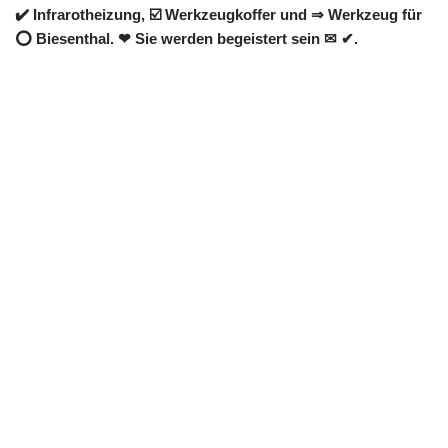
✔️ Infrarotheizung, ☑️ Werkzeugkoffer und ⇒ Werkzeug für
⭕ Biesenthal. ❤ Sie werden begeistert sein ✉ ✔.