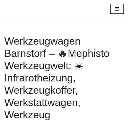
Zum
Inhalt
springen
Werkzeugwagen
Barnstorf – 🔥Mephisto
Werkzeugwelt: ☀️
Infrarotheizung,
Werkzeugkoffer,
Werkstattwagen,
Werkzeug