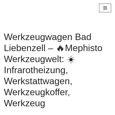
Zum
Inhalt
springen
Werkzeugwagen Bad
Liebenzell – 🔥Mephisto
Werkzeugwelt: ☀️
Infrarotheizung,
Werkstattwagen,
Werkzeugkoffer,
Werkzeug