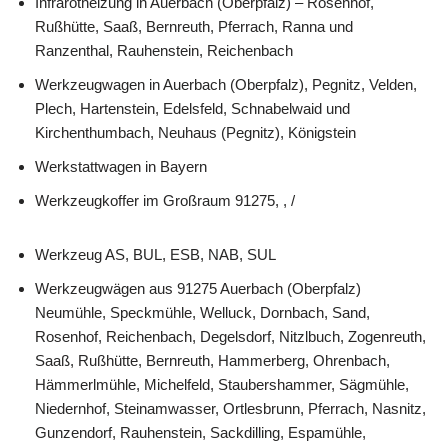
Infrarotheizung in Auerbach (Oberpfalz) – Rosenhof,
Rußhütte, Saaß, Bernreuth, Pferrach, Ranna und
Ranzenthal, Rauhenstein, Reichenbach
Werkzeugwagen in Auerbach (Oberpfalz), Pegnitz, Velden,
Plech, Hartenstein, Edelsfeld, Schnabelwaid und
Kirchenthumbach, Neuhaus (Pegnitz), Königstein
Werkstattwagen in Bayern
Werkzeugkoffer im Großraum 91275, , /
Werkzeug AS, BUL, ESB, NAB, SUL
Werkzeugwägen aus 91275 Auerbach (Oberpfalz)
Neumühle, Speckmühle, Welluck, Dornbach, Sand,
Rosenhof, Reichenbach, Degelsdorf, Nitzlbuch, Zogenreuth,
Saaß, Rußhütte, Bernreuth, Hammerberg, Ohrenbach,
Hämmerlmühle, Michelfeld, Staubershammer, Sägmühle,
Niedernhof, Steinamwasser, Ortlesbrunn, Pferrach, Nasnitz,
Gunzendorf, Rauhenstein, Sackdilling, Espamühle,