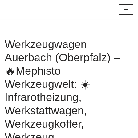
Zum
Inhalt
springen
Werkzeugwagen
Auerbach (Oberpfalz) –
🔥Mephisto
Werkzeugwelt: ☀️
Infrarotheizung,
Werkstattwagen,
Werkzeugkoffer,
Werkzeug