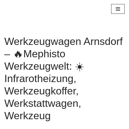
Zum
Inhalt
springen
Werkzeugwagen Arnsdorf
– 🔥Mephisto
Werkzeugwelt: ☀️
Infrarotheizung,
Werkzeugkoffer,
Werkstattwagen,
Werkzeug