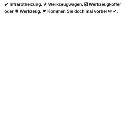
✔️ Infrarotheizung, ★ Werkzeugwagen, ☑️ Werkzeugkoffer
oder ✹ Werkzeug. ❤ Kommen Sie doch mal vorbei ✉ ✔.