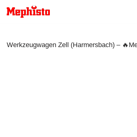
Zum
Inhalt
springen
Werkzeugwagen Zell (Harmersbach) – 🔥Mep