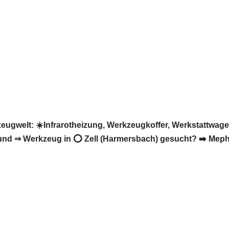
gwelt: ☀️Infrarotheizung, Werkzeugkoffer, Werkstattwage
nd ⇒ Werkzeug in ⭕ Zell (Harmersbach) gesucht? ➡️ Mephis