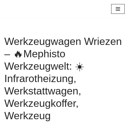
Zum
Inhalt
springen
Werkzeugwagen Wriezen
– 🔥Mephisto
Werkzeugwelt: ☀️
Infrarotheizung,
Werkstattwagen,
Werkzeugkoffer,
Werkzeug